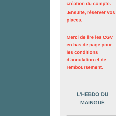
création du compte.
.Ensuite, réserver vos
places.
Merci de lire les CGV
en bas de page pour
les conditions
d'annulation et de
remboursement.
L'HEBDO DU
MAINGUÉ