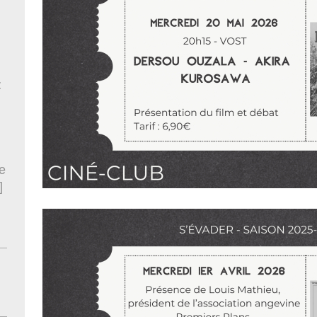
t
e
]