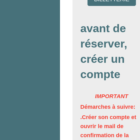
avant de
réserver,
créer un
compte
IMPORTANT
Démarches à suivre:
.Créer son compte et
ouvrir le mail de
confirmation de la