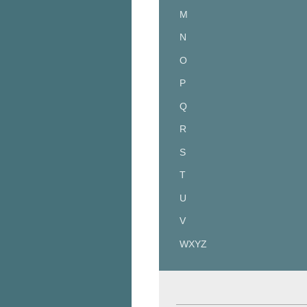
M
N
O
P
Q
R
S
T
U
V
WXYZ