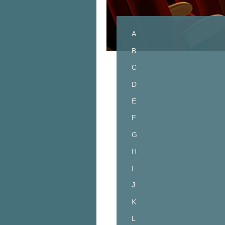
A
B
C
D
E
F
G
H
I
J
K
L