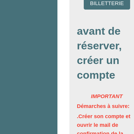
BILLETTERIE
avant de
réserver,
créer un
compte
IMPORTANT
Démarches à suivre:
.Créer son compte et
ouvrir le mail de
confirmation de la