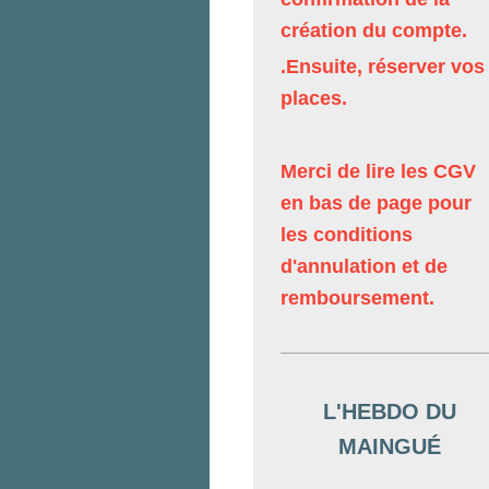
création du compte.
.Ensuite, réserver vos
places.
Merci de lire les CGV
en bas de page pour
les conditions
d'annulation et de
remboursement.
L'HEBDO DU
MAINGUÉ