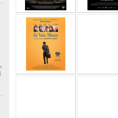
t
e
]