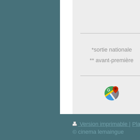
*sortie nationale
** avant-première
Version imprimable
|
Pla
© cinema lemaingue