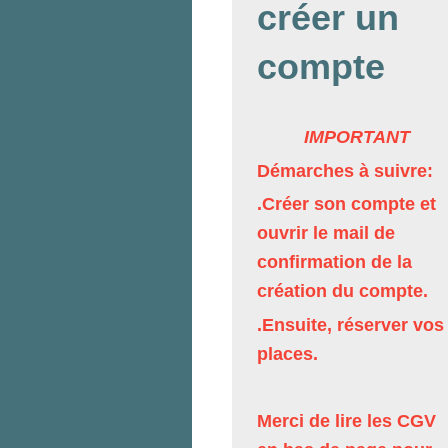
créer un
compte
IMPORTANT
Démarches à suivre:
.Créer son compte et
ouvrir le mail de
confirmation de la
création du compte.
.Ensuite, réserver vos
places.
Merci de lire les CGV