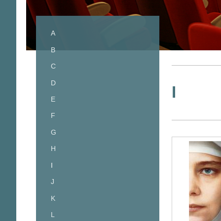
A
B
C
D
I
E
F
G
H
I
J
K
L