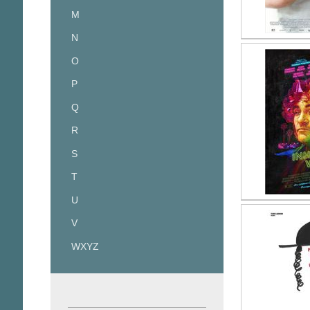
M
N
O
P
Q
R
S
T
U
V
WXYZ