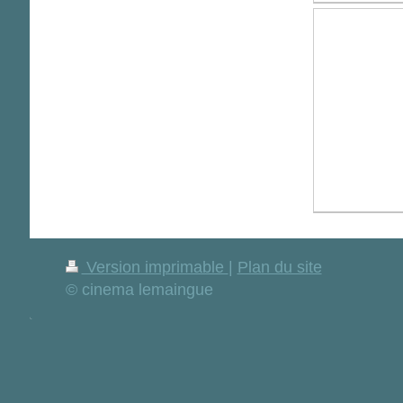
Version imprimable
|
Plan du site
© cinema lemaingue